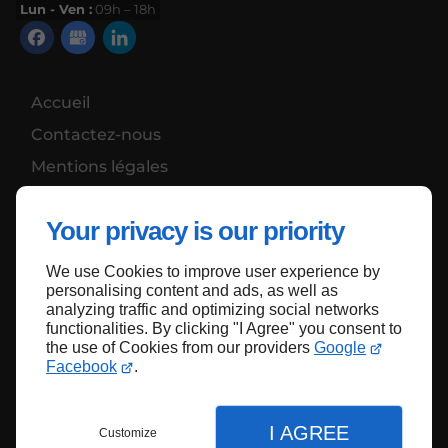
Lun - Ven :
09h – 18h
Accueil
Contactez-nous
Mentions légales
Plan du site
Your privacy is our priority
We use Cookies to improve user experience by
Haut de page
personalising content and ads, as well as
analyzing traffic and optimizing social networks
functionalities. By clicking "I Agree" you consent to
the use of Cookies from our providers
Google
Facebook
.
I AGREE
Customize